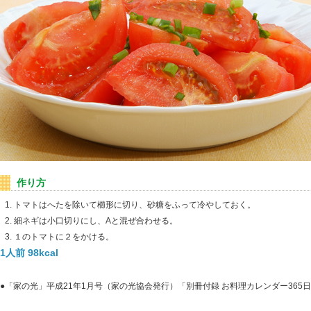
作り方
トマトはへたを除いて櫛形に切り、砂糖をふって冷やしておく。
細ネギは小口切りにし、Aと混ぜ合わせる。
１のトマトに２をかける。
1人前 98kcal
●「家の光」平成21年1月号（家の光協会発行）「別冊付録 お料理カレンダー36